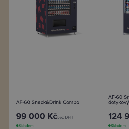
AF-60 Sn
AF-60 Snack&Drink Combo
dotykový
99 000
Kč
124 
bez DPH
Skladem
Skladem