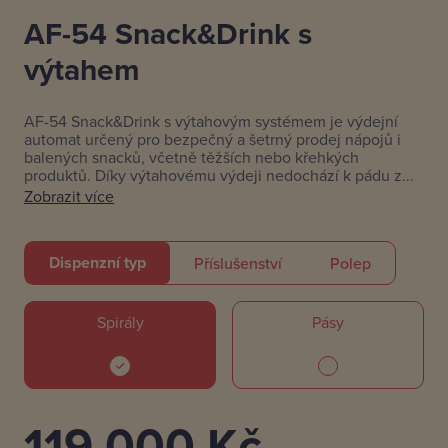
AF-54 Snack&Drink s
výtahem
AF-54 Snack&Drink s výtahovým systémem je výdejní
automat určený pro bezpečný a šetrný prodej nápojů i
balených snacků, včetně těžších nebo křehkých
produktů. Díky výtahovému výdeji nedochází k pádu z...
Zobrazit více
Dispenzní typ
Příslušenství
Polep
Spirály
Pásy
119 000
Kč