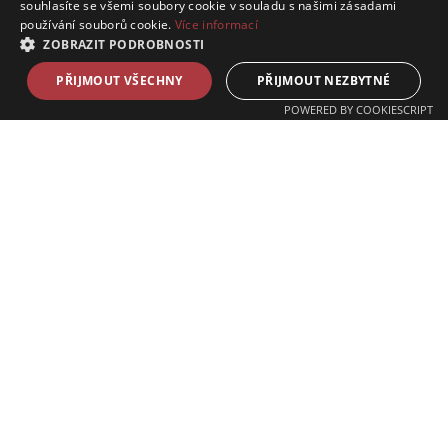
souhlasíte se všemi soubory cookie v souladu s našimi zásadami
používání souborů cookie.
Více informací
ZOBRAZIT PODROBNOSTI
PŘIJMOUT VŠECHNY
PŘIJMOUT NEZBYTNÉ
POWERED BY COOKIESCRIPT
PŘIHLASTE SE K ODBĚRU NAŠICH
NOVINEK,
AŤ VÁM NIC NEUNIKNE!
Přihlásit k odběru