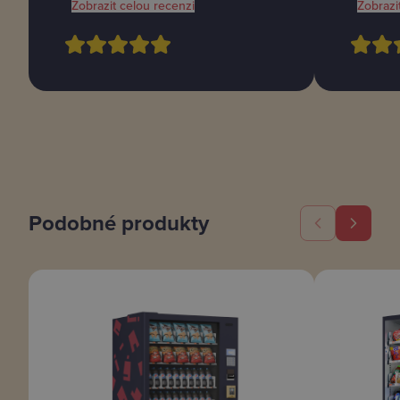
Zobrazit celou recenzi
Zobrazi
Podobné produkty