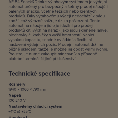
AF-54 Snack&Drink s výtahovým systémem je výdejní
automat určený pro bezpečný a šetrný prodej nápojů i
balených snacků, včetně těžších nebo křehkých
produktů. Díky výtahovému výdeji nedochází k pádu
zboží, což výrazně snižuje riziko poškození. Tento
automat na nápoje a jídlo je ideální pro prodej
produktů citlivých na náraz - jako jsou skleněné lahve,
plechovky či krabičky s vyšší hmotností. Nabízí
vysokou kapacitu, snadné ovládání a flexibilní
nastavení výdejních pozic. Prodejní automat držíme
běžně skladem, takže je možné jej dodat velmi rychle.
Pro stroj je nutné zakoupit mincovník a případně
platební terminál či jiné příslušenství.
Technické specifikace
Rozměry
1940 × 1060 × 790 mm
Napětí
100-240 V
Nastavitelný chladicí systém
+4°C až +25°C
Hmotnost