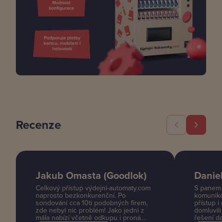
Recenze
Jakub Omasta (Goodlok)
Danie
Celkový přístup výdejní-automaty.com
S panem 
naprosto bezkonkurenční. Po
komunika
sondování cca 10ti podobných firem,
přístup i
zde nebyl nic problém! Jako jedni z
domluvili
mála nabízí včetně odkupu i proná...
řešení da