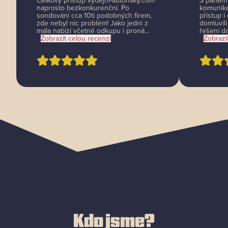
Celkový přístup výdejní-automaty.com
S panem 
naprosto bezkonkurenční. Po
komunika
sondování cca 10ti podobných firem,
přístup i
zde nebyl nic problém! Jako jedni z
domluvili
mála nabízí včetně odkupu i proná...
řešení da
Zobrazit celou recenzi
Zobrazi
Kdo jsme?