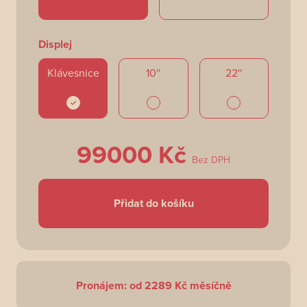
Displej
Klávesnice
10''
22''
99000 Kč
Bez DPH
Přidat do košíku
Pronájem: od
2289
Kč měsíčně