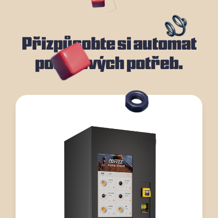
Přizpůsobte si automat
podle svých potřeb.