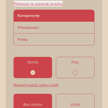
Přepnout na automat na kávu
Komponenty
Příslušenství
Polep
Spirály
Pásy
Nastavit každé patro zvlášť
Bez výtahu
Výtah