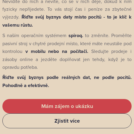
Nevidíte do nich a nevíte, co se v nich děje, dokud k nim
fyzicky nepřijedete. To vás stojí čas i peníze za zbytečné
výjezdy.
Řiďte svůj byznys daty místo pocitů - to je klíč k
vašemu růstu.
S naším operačním systémem
spiroq.
to změníte. Proměňte
pasivní stroj v chytré prodejní místo, které máte neustále pod
kontrolou
v mobilu nebo na počítači.
Sledujte prodeje i
zásoby online a jezděte doplňovat jen tehdy, když je to
opravdu potřeba.
Řiďte svůj byznys podle reálných dat, ne podle pocitů.
Pohodlně a efektivně.
Mám zájem o ukázku
Zjistit více