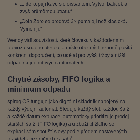
„Lidé kupují kávu s croissantem. Vytvoř balíček a
zvyš průměrnou útratu.“
„Cola Zero se prodává 3× pomaleji než klasická.
Vyměň ji.“
Wendy vidí souvislosti, které člověku v každodenním
provozu snadno utečou, a místo obecných reportů posílá
konkrétní doporučení, co udělat pro vyšší tržby a nižší
odpad na jednotlivých automatech.
Chytré zásoby, FIFO logika a
minimum odpadu
spiroq.OS funguje jako digitální skladník napojený na
každý výdejní automat. Sleduje každý slot, každou šarži
a každé datum expirace, automaticky prioritizuje prodej
starších šarží (FIFO logika) a u zboží blížícího se
expiraci sám spouští slevy podle předem nastavených
pravidel - bez ručních zásahů.