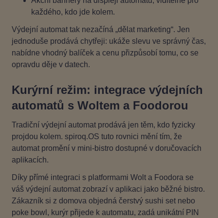
Akční bannery na displeji automatu, viditelné pro
každého, kdo jde kolem.
Výdejní automat tak nezačíná „dělat marketing“. Jen
jednoduše prodává chytřeji: ukáže slevu ve správný čas,
nabídne vhodný balíček a cenu přizpůsobí tomu, co se
opravdu děje v datech.
Kurýrní režim: integrace výdejních
automatů s Woltem a Foodorou
Tradiční výdejní automat prodává jen těm, kdo fyzicky
projdou kolem. spiroq.OS tuto rovnici mění tím, že
automat promění v mini‑bistro dostupné v doručovacích
aplikacích.
Díky přímé integraci s platformami Wolt a Foodora se
váš výdejní automat zobrazí v aplikaci jako běžné bistro.
Zákazník si z domova objedná čerstvý sushi set nebo
poke bowl, kurýr přijede k automatu, zadá unikátní PIN