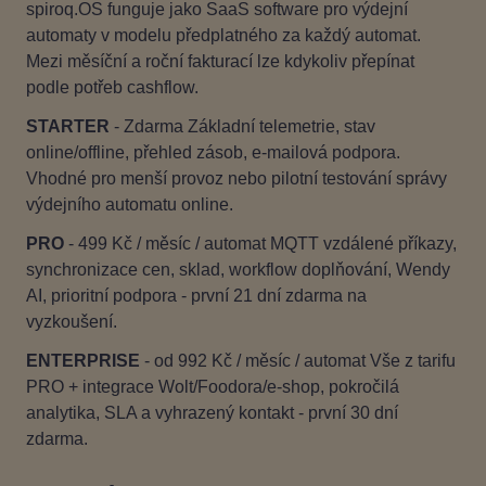
spiroq.OS funguje jako SaaS software pro výdejní
automaty v modelu předplatného za každý automat.
Mezi měsíční a roční fakturací lze kdykoliv přepínat
podle potřeb cashflow.
STARTER
- Zdarma Základní telemetrie, stav
online/offline, přehled zásob, e‑mailová podpora.
Vhodné pro menší provoz nebo pilotní testování správy
výdejního automatu online.
PRO
- 499 Kč / měsíc / automat MQTT vzdálené příkazy,
synchronizace cen, sklad, workflow doplňování, Wendy
AI, prioritní podpora - první 21 dní zdarma na
vyzkoušení.
ENTERPRISE
- od 992 Kč / měsíc / automat Vše z tarifu
PRO + integrace Wolt/Foodora/e‑shop, pokročilá
analytika, SLA a vyhrazený kontakt - první 30 dní
zdarma.