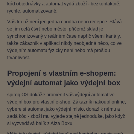
kód objednávky a automat vydá zboží - bezkontaktně,
rychle, automatizovaně.
Váš trh už není jen jedna chodba nebo recepce. Stává
se jím celá čtvrť nebo město, přičemž sklad je
synchronizovaný v reálném čase napříč všemi kanály,
takže zákazník v aplikaci nikdy neobjedná něco, co ve
výdejním automatu fyzicky není nebo má prošlou
trvanlivost.
Propojení s vlastním e‑shopem:
výdejní automat jako výdejní box
spiroq.OS dokáže proměnit váš výdejní automat ve
výdejní box pro vlastní e‑shop. Zákazník nakoupí online,
vybere si automat jako výdejní místo, dorazí k němu a
zadá kód - zboží mu vyjede stejně jednoduše, jako když
si vyzvedává balík z Alza Boxu.