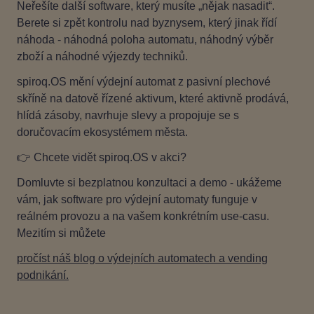
Neřešíte další software, který musíte „nějak nasadit“.
Berete si zpět kontrolu nad byznysem, který jinak řídí
náhoda - náhodná poloha automatu, náhodný výběr
zboží a náhodné výjezdy techniků.
spiroq.OS mění výdejní automat z pasivní plechové
skříně na datově řízené aktivum, které aktivně prodává,
hlídá zásoby, navrhuje slevy a propojuje se s
doručovacím ekosystémem města.
👉 Chcete vidět spiroq.OS v akci?
Domluvte si bezplatnou konzultaci a demo - ukážeme
vám, jak software pro výdejní automaty funguje v
reálném provozu a na vašem konkrétním use‑casu.
Mezitím si můžete
pročíst náš blog o výdejních automatech a vending
podnikání.