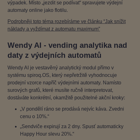
výpadek. Místo „jezdit se podívat“ spravujete výdejní
automaty online jako flotilu.
Podrobněji toto téma rozebíráme ve článku “Jak snížit
náklady a vyždímat z automatu maximum”
Wendy AI -
vending analytika nad
daty z výdejních automatů
Wendy AI je vestavěný analytický modul přímo v
systému spiroq.OS, který nepřetržitě vyhodnocuje
prodejní vzorce napříč výdejními automaty. Namísto
surových grafů, které musíte ručně interpretovat,
dostáváte konkrétní, okamžitě použitelné akční kroky:
„V pondělí ráno se prodává nejvíc káva. Zvedni
cenu o 10%.“
„Sendviče expirují za 2 dny. Spusť automaticky
Happy Hour slevu 20%.“