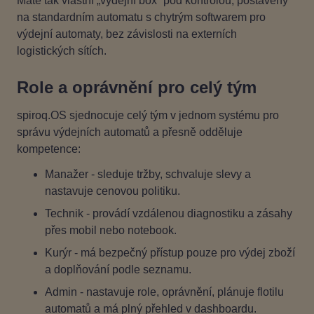
Máte tak vlastní „výdejní box“ pod kontrolou, postavený
na standardním automatu s chytrým softwarem pro
výdejní automaty, bez závislosti na externích
logistických sítích.
Role a oprávnění pro celý tým
spiroq.OS sjednocuje celý tým v jednom systému pro
správu výdejních automatů a přesně odděluje
kompetence:
Manažer - sleduje tržby, schvaluje slevy a
nastavuje cenovou politiku.
Technik - provádí vzdálenou diagnostiku a zásahy
přes mobil nebo notebook.
Kurýr - má bezpečný přístup pouze pro výdej zboží
a doplňování podle seznamu.
Admin - nastavuje role, oprávnění, plánuje flotilu
automatů a má plný přehled v dashboardu.