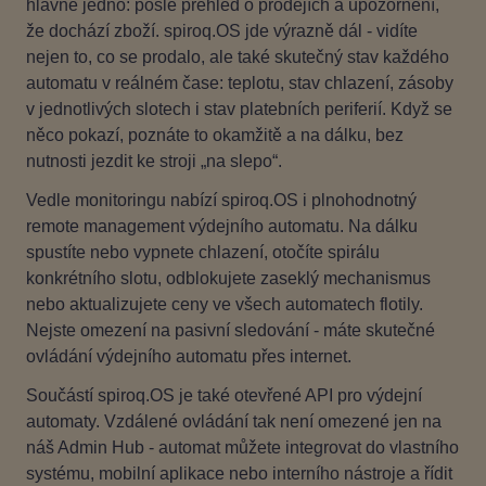
hlavně jedno: pošle přehled o prodejích a upozornění,
že dochází zboží. spiroq.OS jde výrazně dál - vidíte
nejen to, co se prodalo, ale také skutečný stav každého
automatu v reálném čase: teplotu, stav chlazení, zásoby
v jednotlivých slotech i stav platebních periferií. Když se
něco pokazí, poznáte to okamžitě a na dálku, bez
nutnosti jezdit ke stroji „na slepo“.
Vedle monitoringu nabízí spiroq.OS i plnohodnotný
remote management výdejního automatu. Na dálku
spustíte nebo vypnete chlazení, otočíte spirálu
konkrétního slotu, odblokujete zaseklý mechanismus
nebo aktualizujete ceny ve všech automatech flotily.
Nejste omezení na pasivní sledování - máte skutečné
ovládání výdejního automatu přes internet.
Součástí spiroq.OS je také otevřené API pro výdejní
automaty. Vzdálené ovládání tak není omezené jen na
náš Admin Hub - automat můžete integrovat do vlastního
systému, mobilní aplikace nebo interního nástroje a řídit