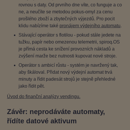
rovnou s daty. Od prvního dne víte, co funguje a co
ne, a neučíte se metodou pokus‑omyl za cenu
prošlého zboží a zbytečných výjezdů. Pro pocit
klidu nabízíme také
pronájem výdejního automatu
.
Stávající operátor s flotilou - pokud stále jedete na
tužku, papír nebo omezenou telemetrii, spiroq.OS
je přímá cesta ke snížení provozních nákladů a
zvýšení marže bez nutnosti kupovat nové stroje.
Operátor s ambicí růstu - systém je navržený tak,
aby škáloval. Přidat nový výdejní automat trvá
minuty a řídit padesát strojů je stejně přehledné
jako řídit pět.
Úvod do finanční analýzy vendingu.
Závěr: neprodáváte automaty,
řídíte datové aktivum