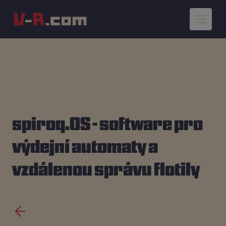
spiroq.OS - software pro
výdejní automaty a
vzdálenou správu flotily