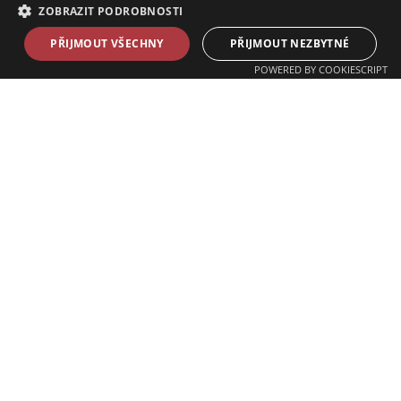
ZOBRAZIT PODROBNOSTI
PŘIJMOUT VŠECHNY
PŘIJMOUT NEZBYTNÉ
POWERED BY COOKIESCRIPT
PŘIHLASTE SE K ODBĚRU NAŠICH
NOVINEK,
AŤ VÁM NIC NEUNIKNE!
Přihlásit k odběru